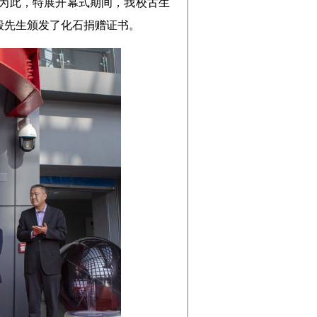
为此，特展开幕式期间，我校古生
毅先生颁发了化石捐赠证书。