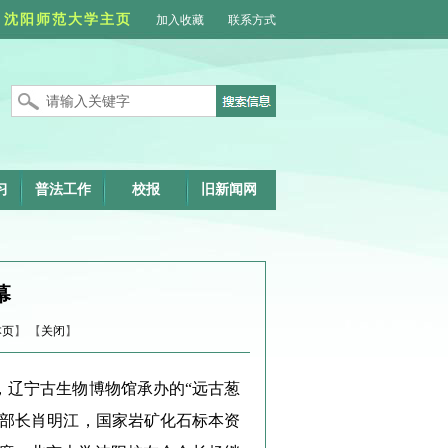
沈阳师范大学主页
加入收藏
联系方式
习
普法工作
校报
旧新闻网
幕
本页
】 【
关闭
】
，辽宁古生物博物馆承办的“远古葱
部部长肖明江，国家岩矿化石标本资